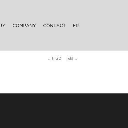
RY
COMPANY
CONTACT
FR
← Frici 2
Fold →