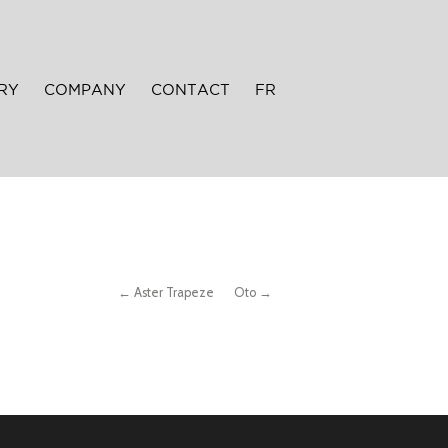
RY
COMPANY
CONTACT
FR
← Aster Trapeze
Oto →